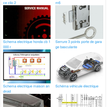
ce clio 2
m6
Schema electrique honda cb 1
Serrure 3 points porte de gara
000 r
ge basculante
Schema electrique maison an
Schéma véhicule électrique
droid