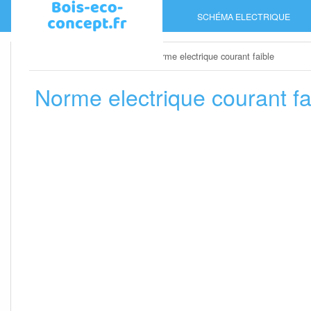
Skip
SCHÉMA ELECTRIQUE
to
content
Home
»
Schéma electrique
»
Norme electrique courant faible
Norme electrique courant fa