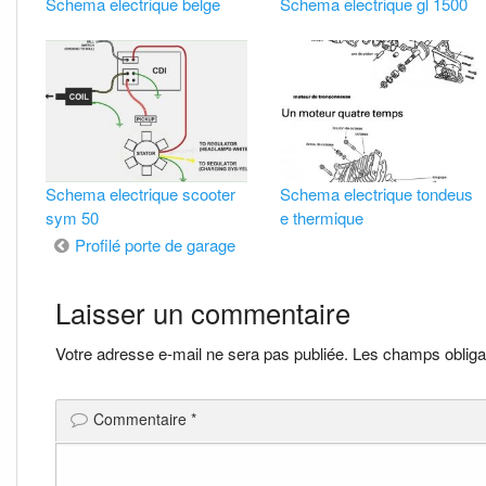
Schema electrique belge
Schema electrique gl 1500
Schema electrique scooter
Schema electrique tondeus
sym 50
e thermique
Navigation
Profilé porte de garage
de
Laisser un commentaire
l’article
Votre adresse e-mail ne sera pas publiée.
Les champs obliga
Commentaire
*