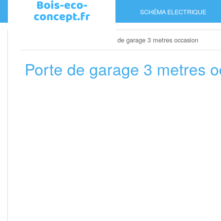
Skip
SCHÉMA ELECTRIQUE
to
content
Home
»
Porte de garage
»
Porte de garage 3 metres occasion
Porte de garage 3 metres o