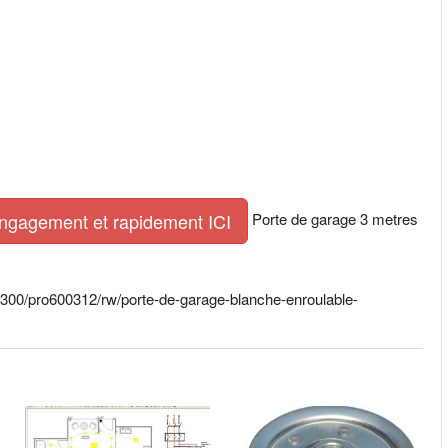
Porte de garage 3 metres
engagement et rapidement ICI
×300/pro600312/rw/porte-de-garage-blanche-enroulable-