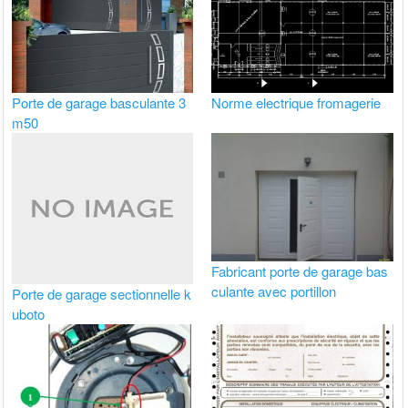
Porte de garage basculante 3
Norme electrique fromagerie
m50
Fabricant porte de garage bas
culante avec portillon
Porte de garage sectionnelle k
uboto