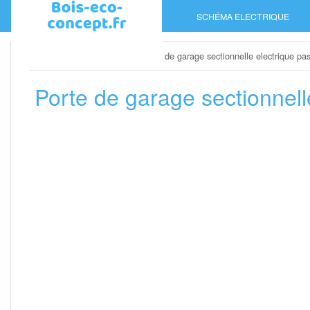
Skip
SCHÉMA ELECTRIQUE
to
content
Home
»
Porte de garage
»
Porte de garage sectionnelle electrique pa
Porte de garage sectionnell