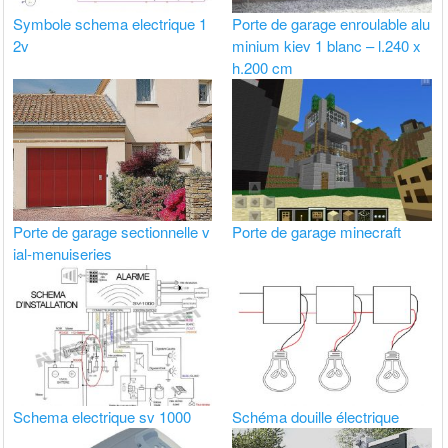
Symbole schema electrique 1
Porte de garage enroulable alu
2v
minium kiev 1 blanc – l.240 x
h.200 cm
Porte de garage sectionnelle v
Porte de garage minecraft
ial-menuiseries
Schema electrique sv 1000
Schéma douille électrique