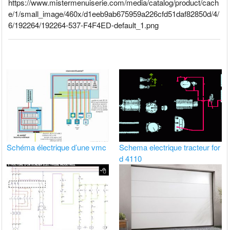
https://www.mistermenuiserie.com/media/catalog/product/cach
e/1/small_image/460x/d1eeb9ab675959a226cfd51daf82850d/4/
6/192264/192264-537-F4F4ED-default_1.png
Schéma électrique d’une vmc
Schema electrique tracteur for
d 4110