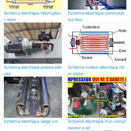
Schema electrique interrupteu
Schema electrique commutat
r neon
eur four
Schema electrique presse plie
Schema moteur electrique rot
use
or stator
Schema electrique siége xm
Schema electrique d’un compr
esseur a air