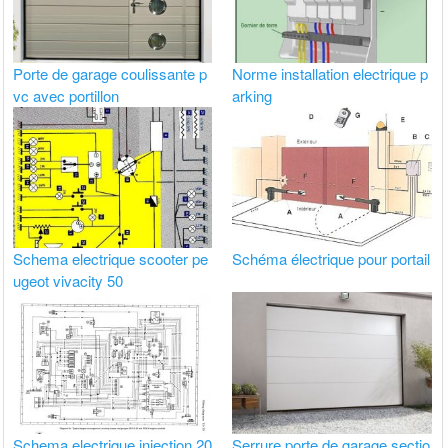
Porte de garage coulissante p
Norme installation electrique p
vc avec portillon
arking
Schema electrique scooter pe
Schéma électrique pour portail
ugeot vivacity 50
Schema electrique injection 20
Serrure porte de garage sectio