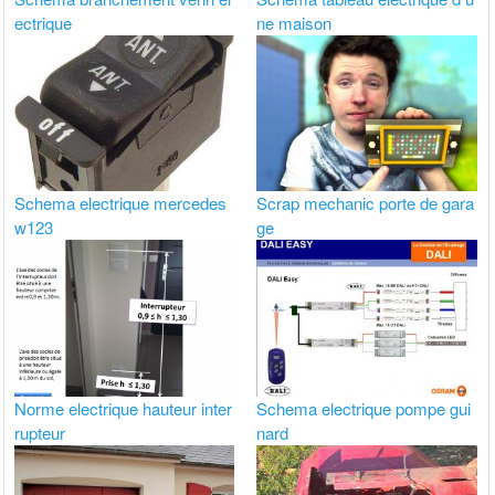
ectrique
ne maison
Schema electrique mercedes
Scrap mechanic porte de gara
w123
ge
Norme electrique hauteur inter
Schema electrique pompe gui
rupteur
nard