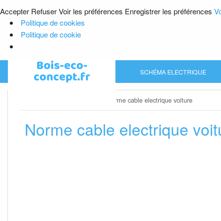
Accepter
Refuser
Voir les préférences
Enregistrer les préférences
Vo
Politique de cookies
Politique de cookie
Skip
SCHÉMA ELECTRIQUE
to
content
Home
»
Schéma electrique
»
Norme cable electrique voiture
Norme cable electrique voit