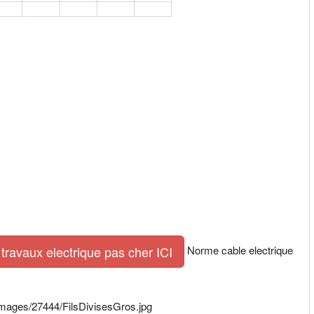
Norme cable electrique
travaux electrique pas cher ICI
images/27444/FilsDivisesGros.jpg