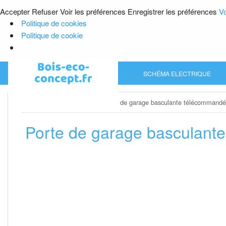
Accepter
Refuser
Voir les préférences
Enregistrer les préférences
Vo
Politique de cookies
Politique de cookie
Skip
SCHÉMA ELECTRIQUE
to
content
Home
»
Porte de garage
»
Porte de garage basculante télécommand
Porte de garage basculant