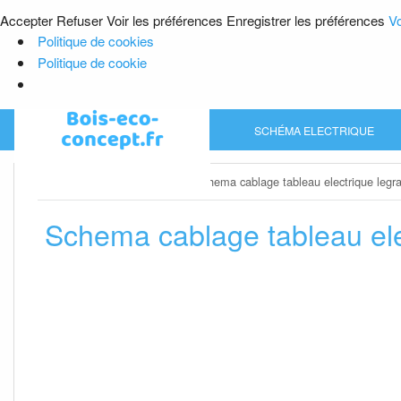
Accepter
Refuser
Voir les préférences
Enregistrer les préférences
Vo
Politique de cookies
Politique de cookie
Skip
SCHÉMA ELECTRIQUE
to
content
Home
»
Schéma electrique
»
Schema cablage tableau electrique legr
Schema cablage tableau ele