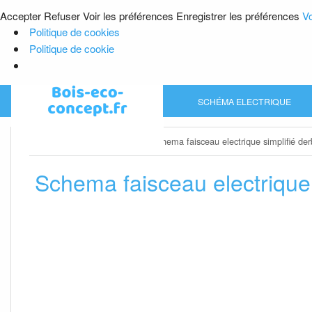
Accepter
Refuser
Voir les préférences
Enregistrer les préférences
Vo
Politique de cookies
Politique de cookie
Skip
SCHÉMA ELECTRIQUE
to
content
Home
»
Schéma electrique
»
Schema faisceau electrique simplifié der
Schema faisceau electrique 