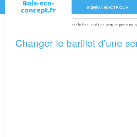
Skip
SCHÉMA ELECTRIQUE
to
content
Home
»
Porte de garage
»
Changer le barillet d’une serrure porte de 
Changer le barillet d’une s