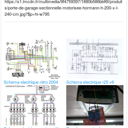
https://s1.lmcdn.fr/multimedia/9f4759397/1880b586bbf6f/produit
s/porte-de-garage-sectionnelle-motorisee-hormann-h-200-x-l-
240-cm.jpg?$p=hi-w795
Schema electrique nitro 2004
Schema electrique r25 v6