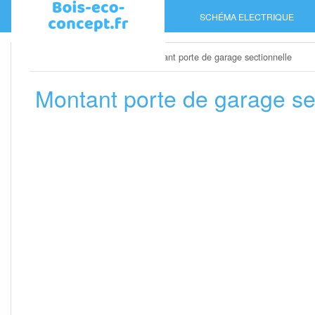
Skip
SCHÉMA ELECTRIQUE
to
content
Home
»
Porte de garage
»
Montant porte de garage sectionnelle
Montant porte de garage se