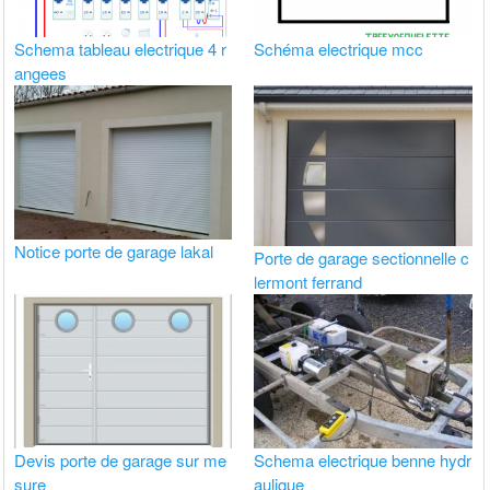
Schema tableau electrique 4 r
Schéma electrique mcc
angees
Notice porte de garage lakal
Porte de garage sectionnelle c
lermont ferrand
Devis porte de garage sur me
Schema electrique benne hydr
sure
aulique