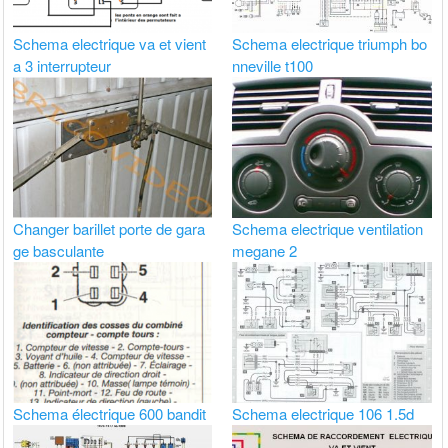
Schema electrique va et vient
Schema electrique triumph bo
a 3 interrupteur
nneville t100
Changer barillet porte de gara
Schema electrique ventilation
ge basculante
megane 2
Schema électrique 600 bandit
Schema electrique 106 1.5d