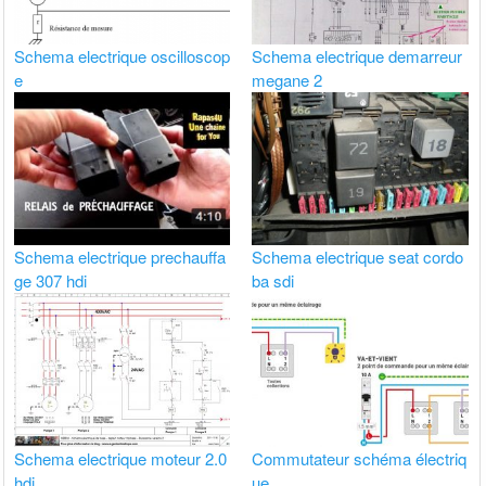
Schema electrique oscilloscop
Schema electrique demarreur
e
megane 2
Schema electrique prechauffa
Schema electrique seat cordo
ge 307 hdi
ba sdi
Schema electrique moteur 2.0
Commutateur schéma électriq
hdi
ue