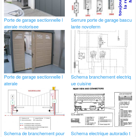
Porte de garage sectionnelle l
Serrure porte de garage bascu
aterale motorisee
lante novoferm
Porte de garage sectionnelle l
Schema branchement electriq
aterale
ue cuisine
Schema de branchement pour
Schema electrique autoradio t