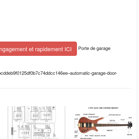
Porte de garage
engagement et rapidement ICI
8dbcddeb9f0125df0b7c74ddcc146ee–automatic-garage-door-