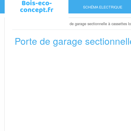
Skip
SCHÉMA ELECTRIQUE
to
content
Home
»
Porte de garage
»
Porte de garage sectionnelle à cassettes l
Porte de garage sectionnell