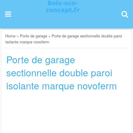
Skip
to
content
Home
»
Porte de garage
»
Porte de garage sectionnelle double paroi
isolante marque novoferm
Porte de garage
sectionnelle double paroi
isolante marque novoferm