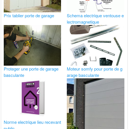
Prix tablier porte de garage
Schema electrique ventouse e
lectromagnetique
Proteger une porte de garage
Moteur somfy pour porte de g
basculante
arage basculante
Norme electrique lieu recevant
public