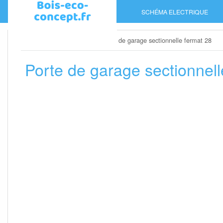
Skip
SCHÉMA ELECTRIQUE
to
content
Home
»
Porte de garage
»
Porte de garage sectionnelle fermat 28
Porte de garage sectionnell