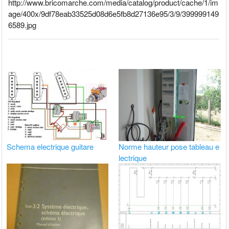
http://www.bricomarche.com/media/catalog/product/cache/1/im
age/400x/9df78eab33525d08d6e5fb8d27136e95/3/9/399999149
6589.jpg
Schema electrique guitare
Norme hauteur pose tableau e
lectrique