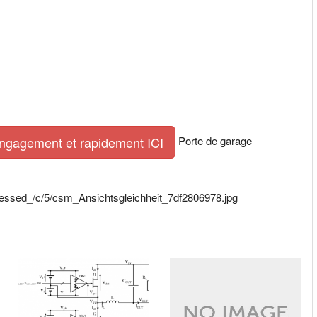
Porte de garage
engagement et rapidement ICI
cessed_/c/5/csm_Ansichtsgleichheit_7df2806978.jpg