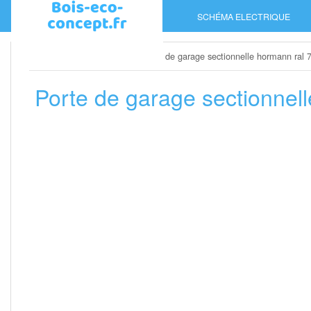
Skip
SCHÉMA ELECTRIQUE
to
content
Home
»
Porte de garage
»
Porte de garage sectionnelle hormann ral 
Porte de garage sectionnel