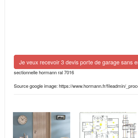
Je veux recevoir 3 devis porte de garage sans 
sectionnelle hormann ral 7016
Source google image: https://www.hormann.fr/fileadmin/_pro