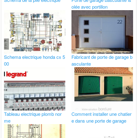
olée avec portillon
Schema electrique honda cx 5
Fabricant de porte de garage b
00
asculante
Tableau electrique plomb nor
Comment installer une chatier
me
e dans une porte de garage