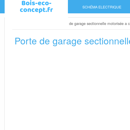
Skip
SCHÉMA ELECTRIQUE
to
content
Home
»
Porte de garage
»
Porte de garage sectionnelle motorisée a c
Porte de garage sectionnell