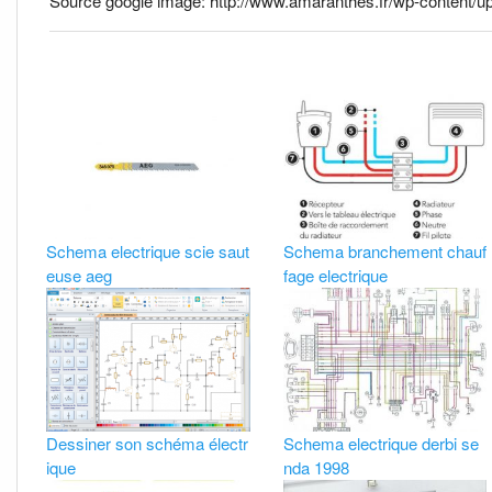
Source google image: http://www.amaranthes.fr/wp-content/u
Schema electrique scie saut
Schema branchement chauf
euse aeg
fage electrique
Dessiner son schéma électr
Schema electrique derbi se
ique
nda 1998