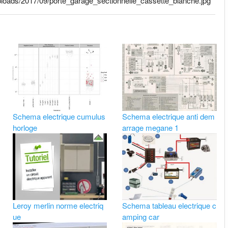
ploads/2017/09/porte_garage_sectionnelle_cassette_blanche.jpg
Schema electrique cumulus
Schema electrique anti dem
horloge
arrage megane 1
Leroy merlin norme electriq
Schema tableau electrique c
ue
amping car