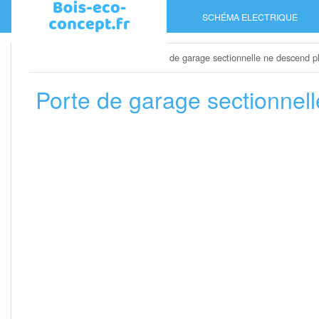
Skip
SCHÉMA ELECTRIQUE
to
content
Home
»
Porte de garage
»
Porte de garage sectionnelle ne descend p
Porte de garage sectionnel