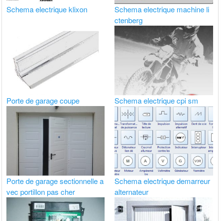
Schema electrique klixon
Schema electrique machine li
ctenberg
Porte de garage coupe
Schema electrique cpi sm
Porte de garage sectionnelle a
Schema electrique demarreur
vec portillon pas cher
alternateur