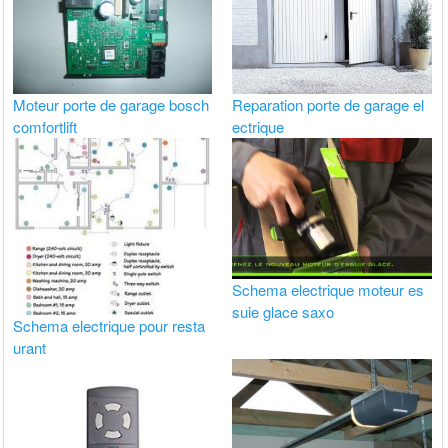
Moteur porte de garage bosch
Reparation porte de garage el
comfortlift
ectrique
Schema electrique moteur es
suie glace saxo
Schema electrique pour resta
urant