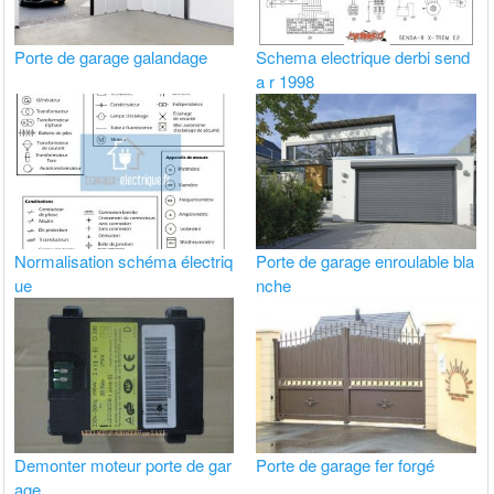
Porte de garage galandage
Schema electrique derbi send
a r 1998
Normalisation schéma électriq
Porte de garage enroulable bla
ue
nche
Demonter moteur porte de gar
Porte de garage fer forgé
age