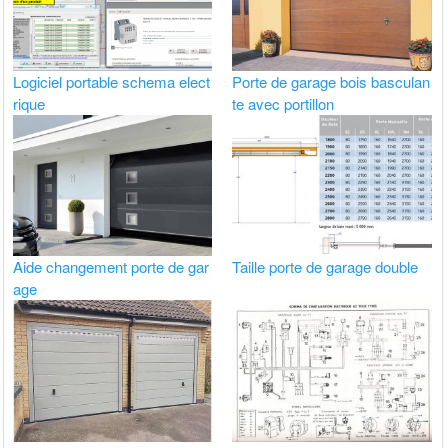
Logiciel portable schema elect
Porte de garage bois basculan
rique
te avec portillon
Aide changement porte de gar
Taille porte de garage double
age