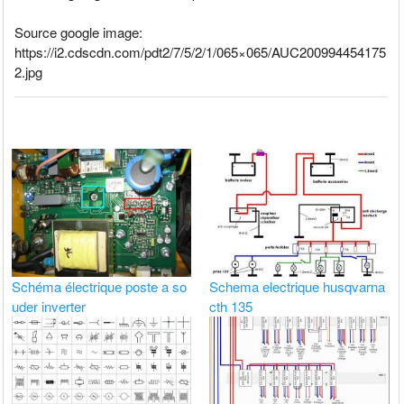
Source google image:
https://i2.cdscdn.com/pdt2/7/5/2/1/065×065/AUC200994454175
2.jpg
Schéma électrique poste a so
Schema electrique husqvarna
uder inverter
cth 135