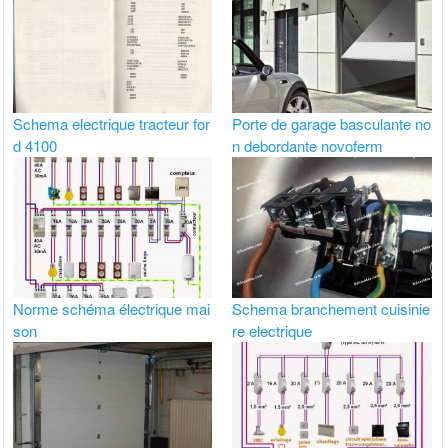
Schema electrique tracteur for
Porte de garage basculante no
d 4100
n debordante novoferm
Norme schéma électrique mai
Schema branchement cuisinie
son
re electrique