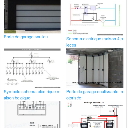
Porte de garage saulieu
Schema electrique maison 4 p
ieces
Symbole schema electrique m
Porte de garage coulissante m
aison belgique
otorisée