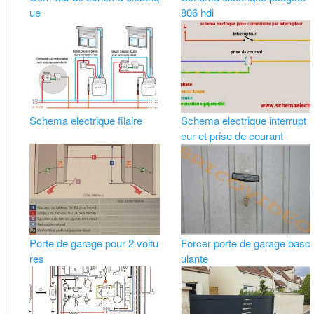
ue
806 hdi
Schema electrique filaire
Schema electrique interrupt
eur et prise de courant
Porte de garage pour 2 voitu
Forcer porte de garage basc
res
ulante