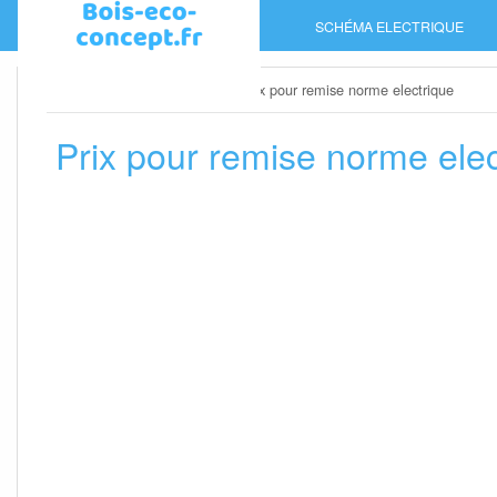
Skip
SCHÉMA ELECTRIQUE
to
content
Home
»
Schéma electrique
»
Prix pour remise norme electrique
Prix pour remise norme elec