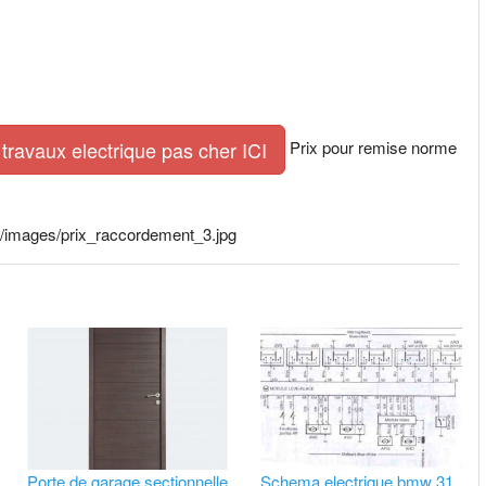
Prix pour remise norme
travaux electrique pas cher ICI
u/images/prix_raccordement_3.jpg
Porte de garage sectionnelle
Schema electrique bmw 31