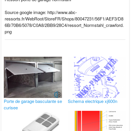
Source google image: http://www.abc-
ressorts.fr/WebRoot/StoreFR/Shops/80047231/56F1/AEF3/D8
6B/70B6/5078/C0A8/2BB9/28C4/ressort_Normstahl_crawford.
png
Porte de garage basculante se
Schema electrique xj600n
curisee