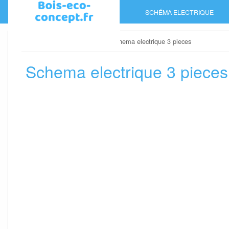
Skip
SCHÉMA ELECTRIQUE
to
content
Home
»
Schéma electrique
»
Schema electrique 3 pieces
Schema electrique 3 pieces