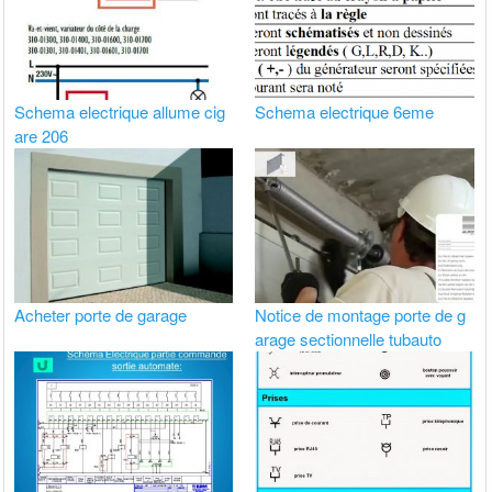
Schema electrique allume cig
Schema electrique 6eme
are 206
Acheter porte de garage
Notice de montage porte de g
arage sectionnelle tubauto