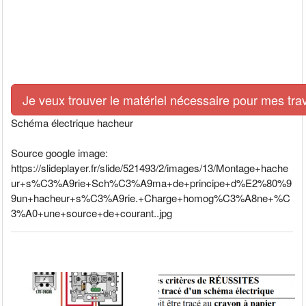
Je veux trouver le matériel nécessaire pour mes tra
Schéma électrique hacheur
Source google image:
https://slideplayer.fr/slide/521493/2/images/13/Montage+hache
ur+s%C3%A9rie+Sch%C3%A9ma+de+principe+d%E2%80%9
9un+hacheur+s%C3%A9rie.+Charge+homog%C3%A8ne+%C
3%A0+une+source+de+courant..jpg