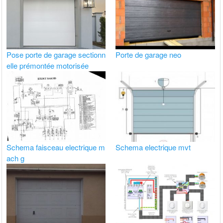
Pose porte de garage sectionn
Porte de garage neo
elle prémontée motorisée
Schema faisceau electrique m
Schema electrique mvt
ach g