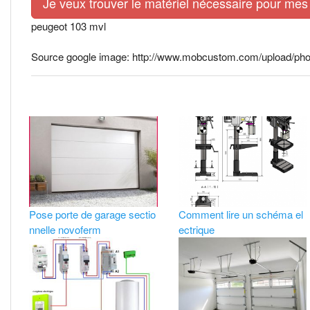
Je veux trouver le matériel nécessaire pour mes 
peugeot 103 mvl
Source google image: http://www.mobcustom.com/upload/phot
Pose porte de garage sectio
Comment lire un schéma el
nnelle novoferm
ectrique