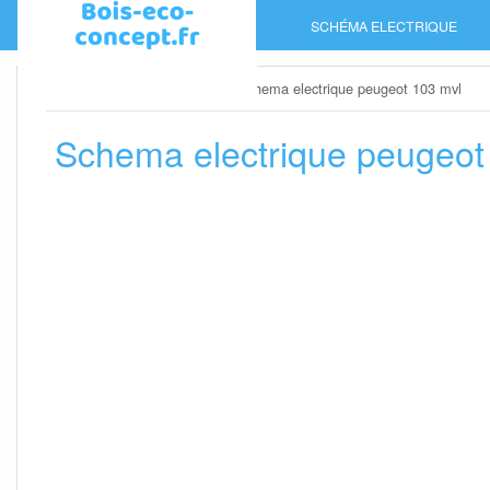
Skip
SCHÉMA ELECTRIQUE
to
content
Home
»
Schéma electrique
»
Schema electrique peugeot 103 mvl
Schema electrique peugeot