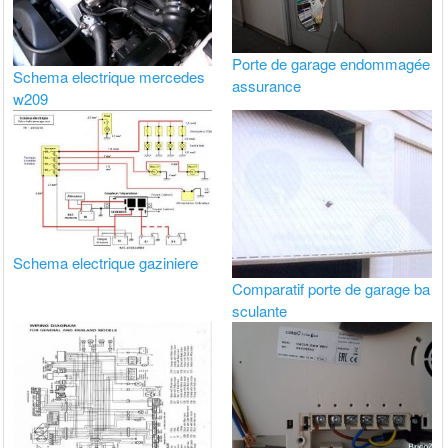
Porte de garage endommagée
Schema electrique mercedes
assurance
w209
Schema electrique gaziniere
Comparatif porte de garage ba
sculante