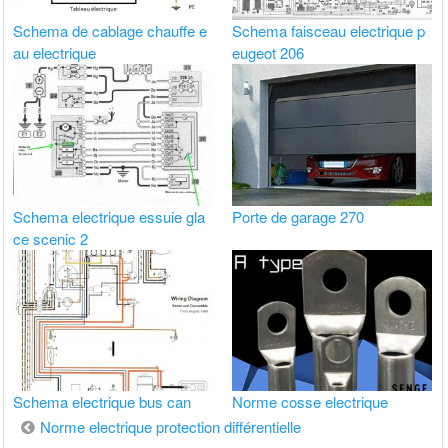
Schema de cablage chauffe e
Schema faisceau electrique p
au electrique
eugeot 206
Schema electrique essuie gla
Porte de garage 270
ce scenic 2
Schema electrique bus can
Norme cosse electrique
Navigation
Norme electrique protection différentielle