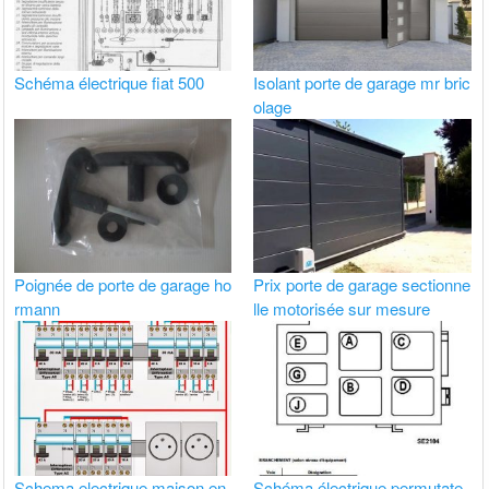
Schéma électrique fiat 500
Isolant porte de garage mr bric
olage
Poignée de porte de garage ho
Prix porte de garage sectionne
rmann
lle motorisée sur mesure
Schema electrique maison en
Schéma électrique permutate