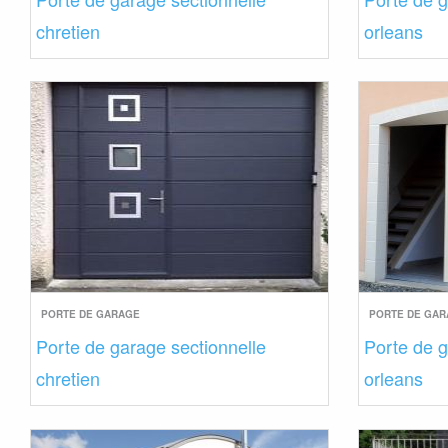
chretien
orleans
PORTE DE GARAGE
PORTE DE GA
Porte de garage sectionnelle
Porte de g
chretien
orleans