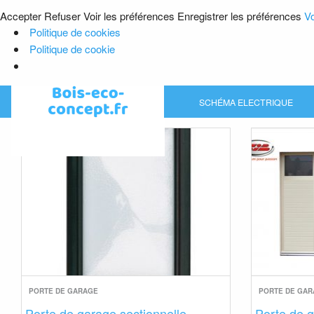
Accepter
Refuser
Voir les préférences
Enregistrer les préférences
Vo
Politique de cookies
Politique de cookie
Skip
SCHÉMA ELECTRIQUE
to
content
PORTE DE GARAGE
PORTE DE GA
Porte de garage sectionnelle
Porte de g