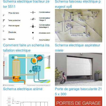
Schema electrique tracteur ze
Schema faisceau electrique p
tor 5511
eugeot xp6
Comment faire un schema ins
Schema electrique aspirateur
tallation electrique
miele
Schema electrique animé
Porte de garage basculante 21
5 x 300