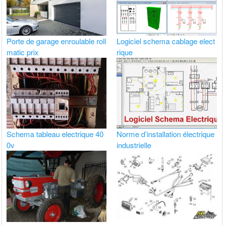
Porte de garage enroulable roll
Logiciel schema cablage elect
matic prix
rique
Schema tableau electrique 40
Norme d’installation électrique
0v
industrielle