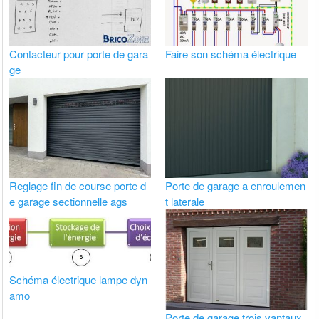
Contacteur pour porte de gara
Faire son schéma électrique
ge
Reglage fin de course porte d
Porte de garage a enroulemen
e garage sectionnelle ags
t laterale
Schéma électrique lampe dyn
amo
Porte de garage trois vantaux