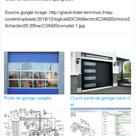
Source google image: http://grand-hotel-terminus.fr/wp-
content/uploads/2018/12/logiciel20C3A9lectricitC3A920chrono2
0chantier20-20tracC3A920complet-1.jpg
Porte de garage usagée
Ouvrir porte de garage sans cl
ef