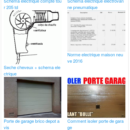
Schema electrique compte tou
Schema electrique electrovan
r 205 td
ne pneumatique
Norme electrique maison neu
ve 2016
Seche cheveux + schema ele
ctrique
Porte de garage brico depot a
Comment isoler porte de gara
vis
ge