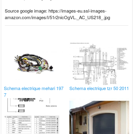
Source google image: https://images-eu.ssl-images-
amazon.com/images/I/51r2nicOgVL._AC_US218_.jpg
Schema electrique mehari 197
Schema electrique tzr 50 2011
7