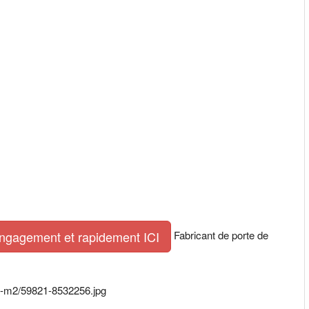
Fabricant de porte de
engagement et rapidement ICI
to-m2/59821-8532256.jpg