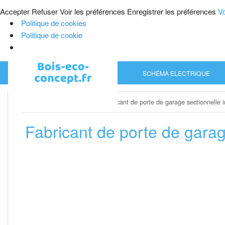
Accepter
Refuser
Voir les préférences
Enregistrer les préférences
Vo
Politique de cookies
Politique de cookie
Skip
SCHÉMA ELECTRIQUE
to
content
Home
»
Porte de garage
»
Fabricant de porte de garage sectionnelle i
Fabricant de porte de garage