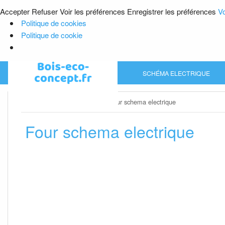
Accepter
Refuser
Voir les préférences
Enregistrer les préférences
Vo
Politique de cookies
Politique de cookie
Skip
SCHÉMA ELECTRIQUE
to
content
Home
»
Schéma electrique
»
Four schema electrique
Four schema electrique