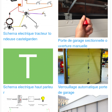
Schema electrique tracteur to
ndeuse castelgarden
Porte de garage sectionnelle o
uverture manuelle
Schema electrique haut parleu
Verrouillage automatique porte
r
de garage