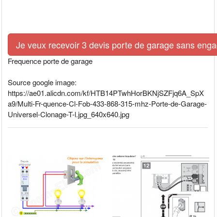
Je veux recevoir 3 devis porte de garage sans eng
Frequence porte de garage
Source google image:
https://ae01.alicdn.com/kf/HTB14PTwhHorBKNjSZFjq6A_SpX
a9/Multi-Fr-quence-Cl-Fob-433-868-315-mhz-Porte-de-Garage-
Universel-Clonage-T-l.jpg_640x640.jpg