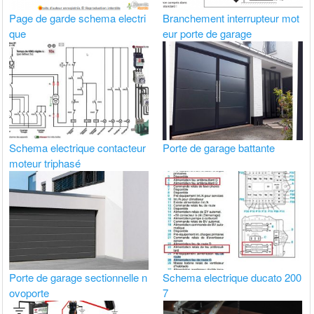
Page de garde schema electri
Branchement interrupteur mot
que
eur porte de garage
Schema electrique contacteur
Porte de garage battante
moteur triphasé
Porte de garage sectionnelle n
Schema electrique ducato 200
ovoporte
7