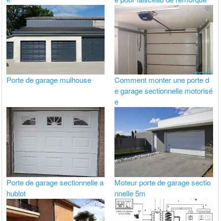
Porte de garage mulhouse
Comment monter une porte d
e garage sectionnelle motorisé
e
Porte de garage sectionnelle a
Moteur porte de garage sectio
hublot
nnelle 5m