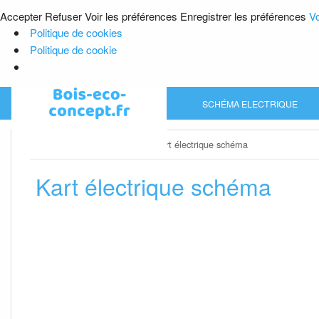
Accepter
Refuser
Voir les préférences
Enregistrer les préférences
Vo
Politique de cookies
Politique de cookie
Skip
SCHÉMA ELECTRIQUE
to
content
Home
»
Schéma electrique
»
Kart électrique schéma
Kart électrique schéma